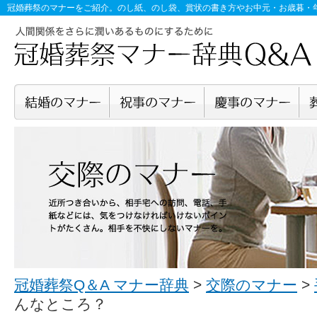
冠婚葬祭のマナー
をご紹介。のし紙、のし袋、賞状の書き方やお中元・お歳暮・
冠婚葬祭Q＆A マナー辞典
>
交際のマナー
>
んなところ？