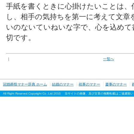
手紙を書くときに心掛けたいことは、
し、相手の気持ちを第一に考えて文章
いのないていねいな字で、心を込めて
切です。
｜
一覧へ
冠婚葬祭マナー辞典 ホーム
結婚のマナー
祝事のマナー
慶事のマナー
All Right Reseved,Copyright Co.,Ltd.2010 当サイトの画像、及び文章の無断転載はご遠慮