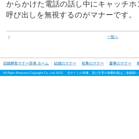
からかけた電話の話し中にキャッチホ
呼び出しを無視するのがマナーです。
｜
一覧へ
冠婚葬祭マナー辞典 ホーム
結婚のマナー
祝事のマナー
慶事のマナー
All Right Reseved,Copyright Co.,Ltd.2010 当サイトの画像、及び文章の無断転載はご遠慮