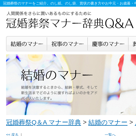
冠婚葬祭のマナー
をご紹介。のし紙、のし袋、賞状の書き方やお中元・お歳暮・
冠婚葬祭Q＆A マナー辞典
>
結婚のマナー
>
<< 戻る
｜
一覧へ