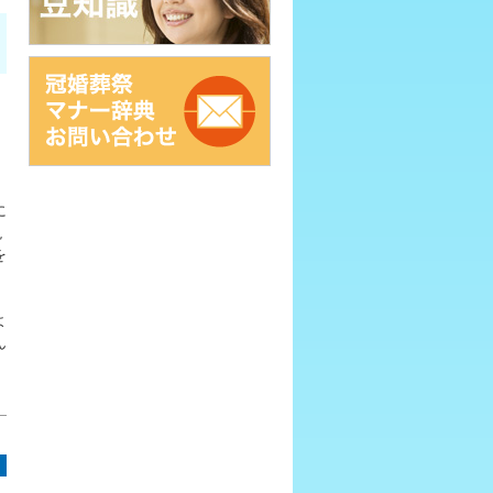
に
現
を
よ
ん
｜