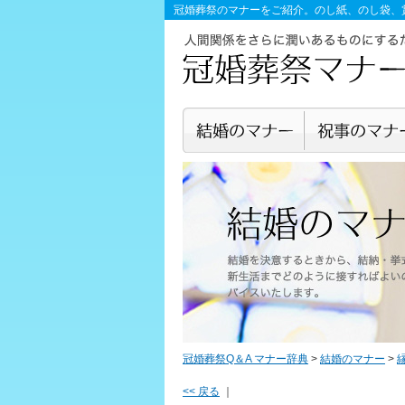
冠婚葬祭のマナー
をご紹介。のし紙、のし袋、
冠婚葬祭Q＆A マナー辞典
>
結婚のマナー
>
<< 戻る
｜