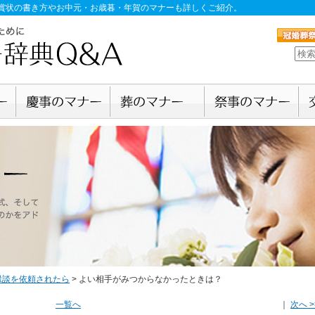
賞状の書き方やお中元・お歳暮・年賀のマナーも詳しくご紹介。
縁談を依頼されたら
>
よい相手がみつからなかったときは？
一覧へ
｜
次へ >