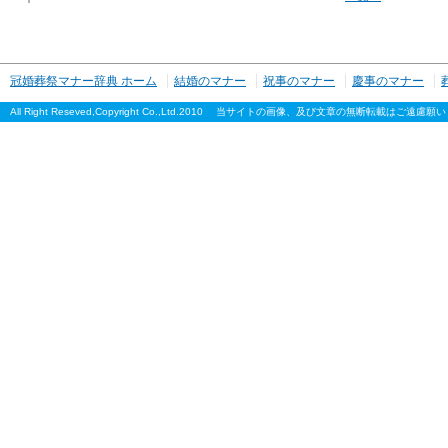
冠婚葬祭マナー辞典 ホーム
結婚のマナー
祝事のマナー
慶事のマナー
All Right Reseved,Copyright Co.,Ltd.2010 当サイトの画像、及び文章の無断転載はご遠慮