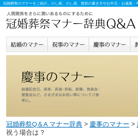
冠婚葬祭のマナー
をご紹介。のし紙、のし袋、賞状の書き方やお中元・お歳暮・
冠婚葬祭Q＆A マナー辞典
>
慶事のマナー
>
祝う場合は？