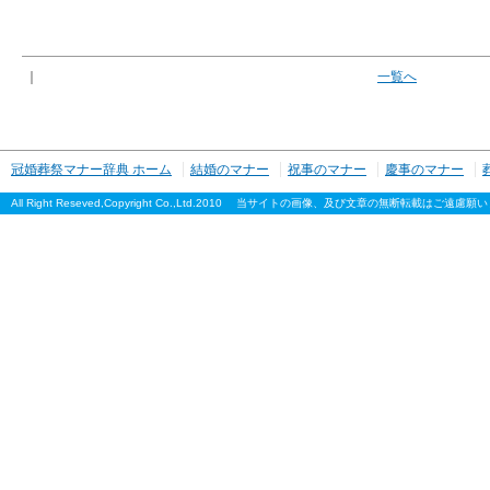
｜
一覧へ
冠婚葬祭マナー辞典 ホーム
結婚のマナー
祝事のマナー
慶事のマナー
All Right Reseved,Copyright Co.,Ltd.2010 当サイトの画像、及び文章の無断転載はご遠慮