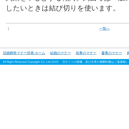
したいときは結び切りを使います。
｜
一覧へ
冠婚葬祭マナー辞典 ホーム
結婚のマナー
祝事のマナー
慶事のマナー
All Right Reseved,Copyright Co.,Ltd.2010 当サイトの画像、及び文章の無断転載はご遠慮