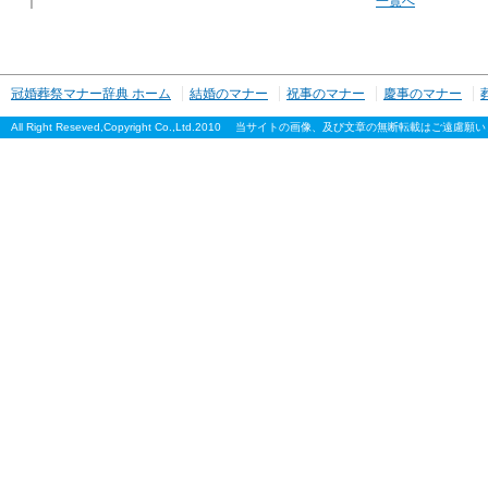
｜
一覧へ
冠婚葬祭マナー辞典 ホーム
結婚のマナー
祝事のマナー
慶事のマナー
All Right Reseved,Copyright Co.,Ltd.2010 当サイトの画像、及び文章の無断転載はご遠慮