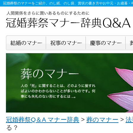
冠婚葬祭のマナー
をご紹介。のし紙、のし袋、賞状の書き方やお中元・お歳暮・
冠婚葬祭Q＆A マナー辞典
>
葬のマナー
>
法
る？