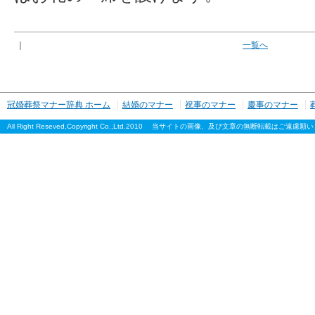
｜
一覧へ
冠婚葬祭マナー辞典 ホーム
結婚のマナー
祝事のマナー
慶事のマナー
All Right Reseved,Copyright Co.,Ltd.2010 当サイトの画像、及び文章の無断転載はご遠慮