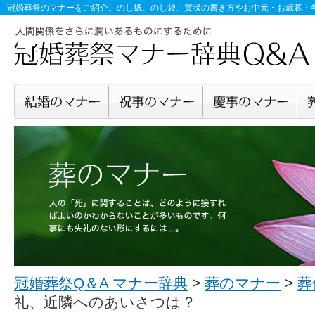
冠婚葬祭のマナー
をご紹介。のし紙、のし袋、賞状の書き方やお中元・お歳暮・
冠婚葬祭Q＆A マナー辞典
>
葬のマナー
>
葬
礼、近隣へのあいさつは？