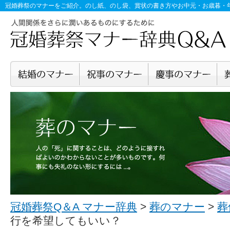
冠婚葬祭のマナー
をご紹介。のし紙、のし袋、賞状の書き方やお中元・お歳暮・
冠婚葬祭Q＆A マナー辞典
>
葬のマナー
>
葬
行を希望してもいい？