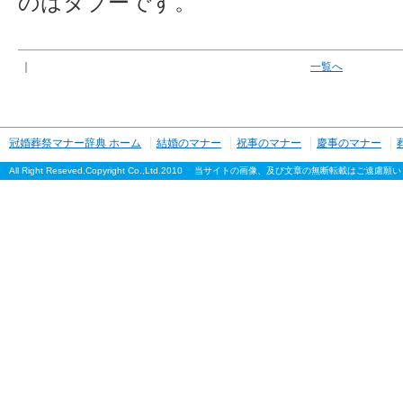
のはタブーです。
｜
一覧へ
冠婚葬祭マナー辞典 ホーム
結婚のマナー
祝事のマナー
慶事のマナー
All Right Reseved,Copyright Co.,Ltd.2010 当サイトの画像、及び文章の無断転載はご遠慮