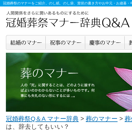
冠婚葬祭のマナー
をご紹介。のし紙、のし袋、賞状の書き方やお中元・お歳暮・
冠婚葬祭Q＆A マナー辞典
>
葬のマナー
>
葬
は、辞去してもいい？