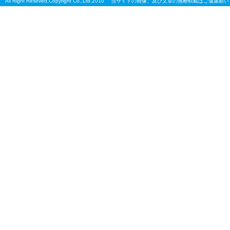
All Right Reseved,Copyright Co.,Ltd.2010 当サイトの画像、及び文章の無断転載はご遠慮