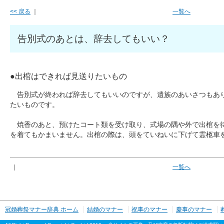
<< 戻る
｜
一覧へ
告別式のあとは、辞去してもいい？
●出棺はできれば見送りたいもの
告別式が終われば辞去してもいいのですが、遺族のあいさつもあ
たいものです。
焼香のあと、預けたコート類を受け取り、式場の隅や外で出棺を
を着てもかまいません。出棺の際は、頭をていねいに下げて霊柩車
｜
一覧へ
冠婚葬祭マナー辞典 ホーム
結婚のマナー
祝事のマナー
慶事のマナー