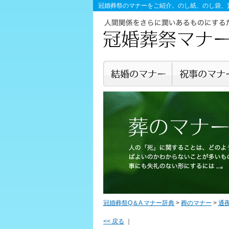
冠婚葬祭のマナー
をご紹介。のし紙、のし袋、
冠婚葬祭Q＆A マナー辞典
>
葬のマナー
>
通夜
<< 戻る
｜