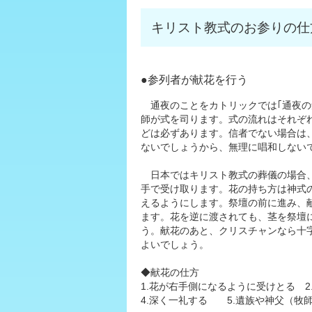
キリスト教式のお参りの仕
●参列者が献花を行う
通夜のことをカトリックでは｢通夜の
師が式を司ります。式の流れはそれぞ
どは必ずあります。信者でない場合は
ないでしょうから、無理に唱和しない
日本ではキリスト教式の葬儀の場合、
手で受け取ります。花の持ち方は神式
えるようにします。祭壇の前に進み、
ます。花を逆に渡されても、茎を祭壇
う。献花のあと、クリスチャンなら十
よいでしょう。
◆献花の仕方
1.花が右手側になるように受けとる 
4.深く一礼する 5.遺族や神父（牧