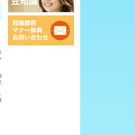
な
ら
両
支
ょ
ば