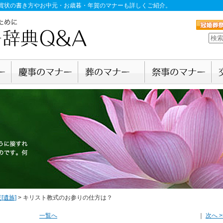
賞状の書き方やお中元・お歳暮・年賀のマナーも詳しくご紹介。
[遺族]
>
キリスト教式のお参りの仕方は？
一覧へ
｜
次へ >