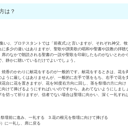
方は？
集い｣、プロテスタントでは「前夜式｣と言いますが、それぞれ神父、牧
れに多少の違いはありますが、聖歌や讃美歌の唱和や聖書や説教の拝聴
、席のなかで朗読される聖書の一説や聖歌を印刷したものがないとわか
で、静かに聴いているだけでよいでしょう。
焼香のかわりに献花をするのが一般的です。献花をするときは、花を
のように厳しくはありませんが、一般的に左手で茎をもち、右手で花を
献花台に花を置きますが、花を90度右方向に回し、茎を祭壇の方に向け
に向けて捧げるようにすればいいのですから、あわてないようにしまし
字を切って祈りますが、信者でない場合は聖壇に向かい、深く一礼すれ
2.祭壇前に進み、一礼する 3.花の根元を祭壇に向けて捧げる
師）に一礼し、席に戻る