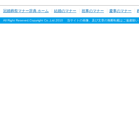
冠婚葬祭マナー辞典 ホーム
結婚のマナー
祝事のマナー
慶事のマナー
All Right Reseved,Copyright Co.,Ltd.2010 当サイトの画像、及び文章の無断転載はご遠慮