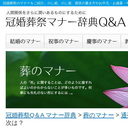
冠婚葬祭のマナー
をご紹介。のし紙、のし袋、賞状の書き方やお中元・お歳暮・
冠婚葬祭Q＆A マナー辞典
>
葬のマナー
>
通
次は？