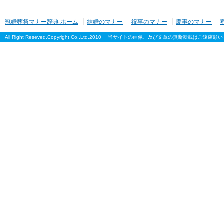
冠婚葬祭マナー辞典 ホーム
結婚のマナー
祝事のマナー
慶事のマナー
All Right Reseved,Copyright Co.,Ltd.2010 当サイトの画像、及び文章の無断転載はご遠慮