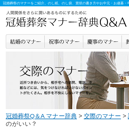
冠婚葬祭のマナー
をご紹介。のし紙、のし袋、賞状の書き方やお中元・お歳暮・
冠婚葬祭Q＆A マナー辞典
>
交際のマナー
>
のがいい？