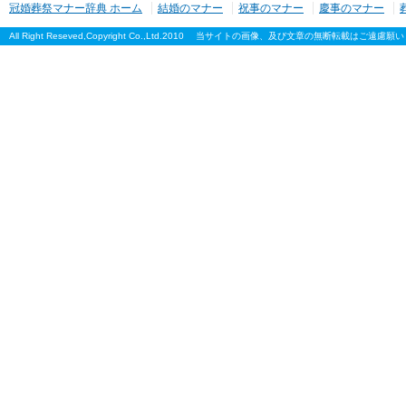
冠婚葬祭マナー辞典 ホーム
結婚のマナー
祝事のマナー
慶事のマナー
All Right Reseved,Copyright Co.,Ltd.2010 当サイトの画像、及び文章の無断転載はご遠慮