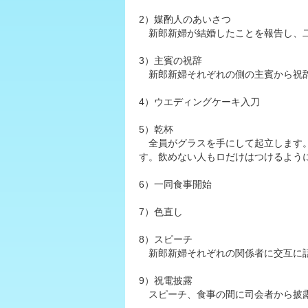
2）媒酌人のあいさつ
新郎新婦が結婚したことを報告し、二
3）主賓の祝辞
新郎新婦それぞれの側の主賓から祝
4）ウエディングケーキ入刀
5）乾杯
全員がグラスを手にして起立します。
す。飲めない人もロだけはつけるよう
6）一同食事開始
7）色直し
8）スピーチ
新郎新婦それぞれの関係者に交互に
9）祝電披露
スピーチ、食事の間に司会者から披