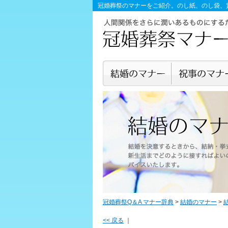
冠婚葬祭のマナー
をご紹介。のし紙、のし袋、
冠婚葬祭Q＆A マナー辞典
>
結婚のマナー
>
<< 戻る
｜