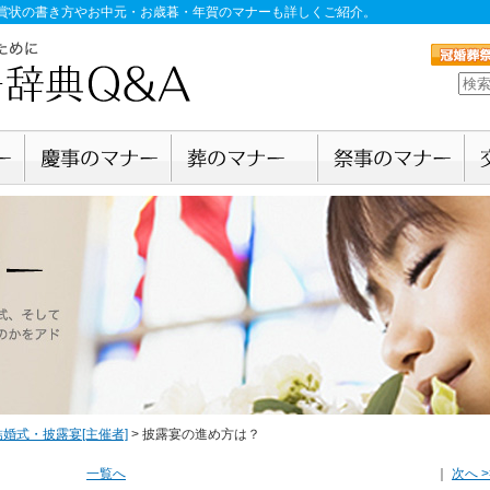
賞状の書き方やお中元・お歳暮・年賀のマナーも詳しくご紹介。
結婚式・披露宴[主催者]
>
披露宴の進め方は？
一覧へ
｜
次へ >