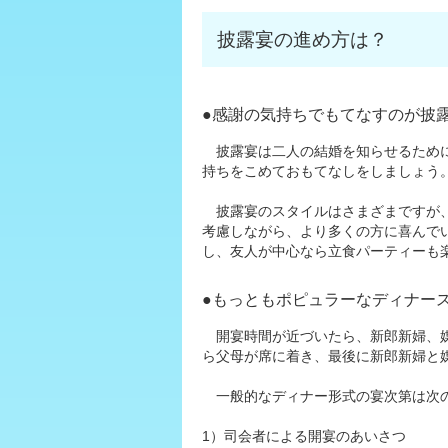
披露宴の進め方は？
●感謝の気持ちでもてなすのが披
披露宴は二人の結婚を知らせるために
持ちをこめておもてなしをしましょう
披露宴のスタイルはさまざまですが、
考慮しながら、より多くの方に喜んで
し、友人が中心なら立食パーティーも
●もっともポピュラーなディナー
開宴時間が近づいたら、新郎新婦、媒
ら父母が席に着き、最後に新郎新婦と
一般的なディナー形式の宴次第は次
1）司会者による開宴のあいさつ