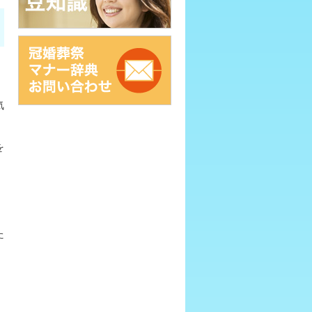
気
を
た