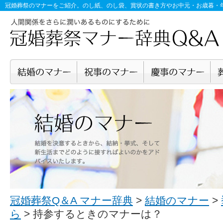
冠婚葬祭のマナー
をご紹介。のし紙、のし袋、賞状の書き方やお中元・お歳暮・
冠婚葬祭Q＆A マナー辞典
>
結婚のマナー
>
ら
>
持参するときのマナーは？