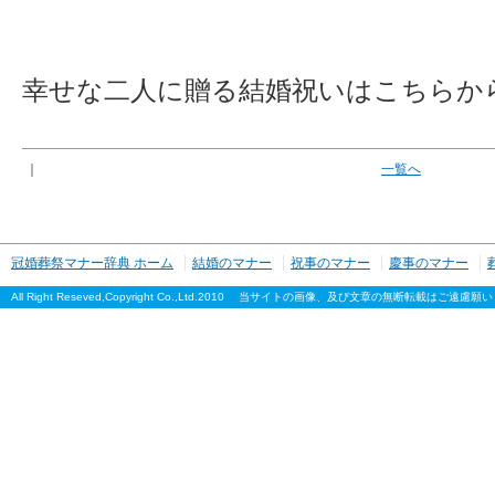
幸せな二人に贈る結婚祝いはこちらか
｜
一覧へ
冠婚葬祭マナー辞典 ホーム
結婚のマナー
祝事のマナー
慶事のマナー
All Right Reseved,Copyright Co.,Ltd.2010 当サイトの画像、及び文章の無断転載はご遠慮