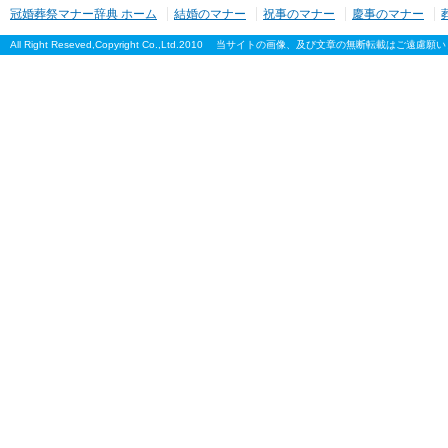
冠婚葬祭マナー辞典 ホーム
結婚のマナー
祝事のマナー
慶事のマナー
All Right Reseved,Copyright Co.,Ltd.2010 当サイトの画像、及び文章の無断転載はご遠慮