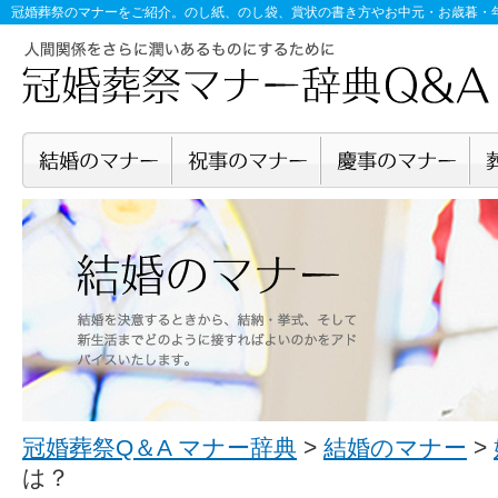
冠婚葬祭のマナー
をご紹介。のし紙、のし袋、賞状の書き方やお中元・お歳暮・
冠婚葬祭Q＆A マナー辞典
>
結婚のマナー
>
は？