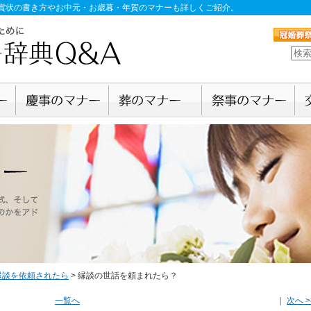
賞状の書き方やお中元・お歳暮・年賀のマナーも詳しくご紹介。
縁談を依頼されたら
>
縁談の世話を頼まれたら？
一覧へ
｜
次へ >