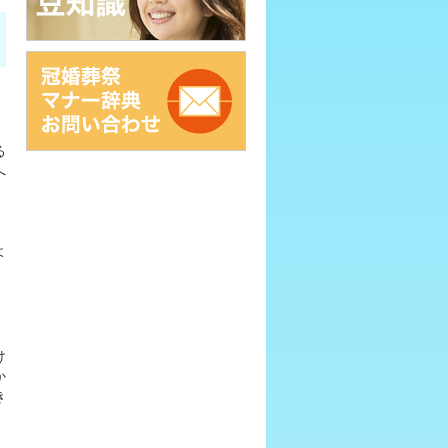
る
へ
よ
け
か
き