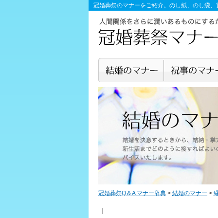
冠婚葬祭のマナー
をご紹介。のし紙、のし袋、
冠婚葬祭Q＆A マナー辞典
>
結婚のマナー
>
｜