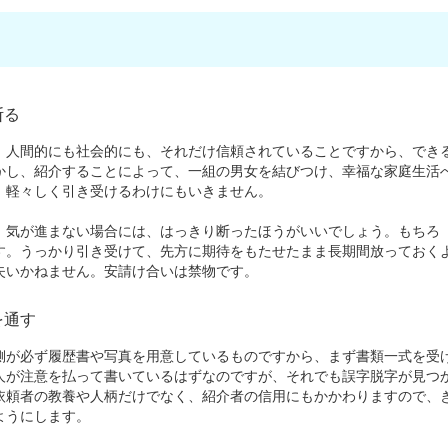
断る
人間的にも社会的にも、それだけ信頼されていることですから、でき
かし、紹介することによって、一組の男女を結びつけ、幸福な家庭生活
、軽々しく引き受けるわけにもいきません。
気が進まない場合には、はっきり断ったほうがいいでしょう。もちろ
す。うっかり引き受けて、先方に期待をもたせたまま長期間放っておく
失いかねません。安請け合いは禁物です。
を通す
が必ず履歴書や写真を用意しているものですから、まず書類一式を受
人が注意を払って書いているはずなのですが、それでも誤字脱字が見つ
依頼者の教養や人柄だけでなく、紹介者の信用にもかかわりますので、
ようにします。