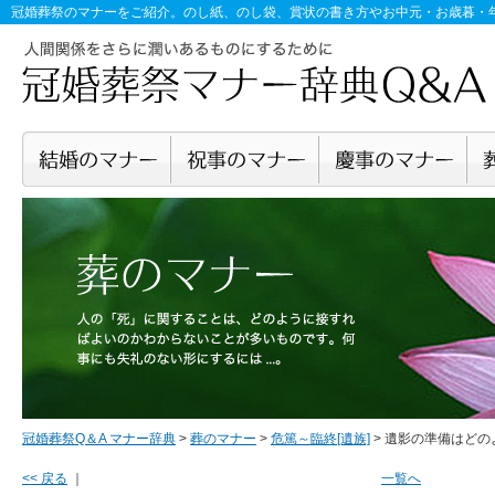
冠婚葬祭のマナー
をご紹介。のし紙、のし袋、賞状の書き方やお中元・お歳暮・
冠婚葬祭Q＆A マナー辞典
>
葬のマナー
>
危篤～臨終[遺族]
>
遺影の準備はどの
<< 戻る
｜
一覧へ