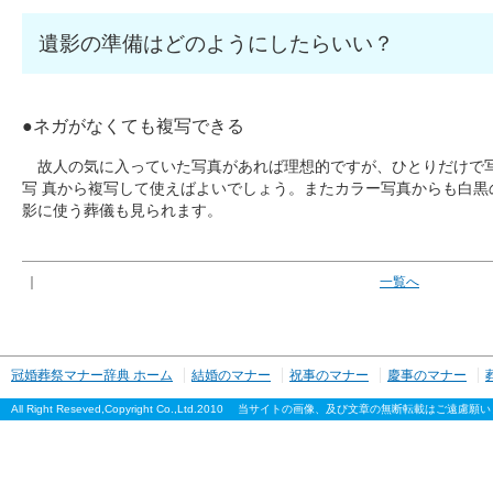
遺影の準備はどのようにしたらいい？
●ネガがなくても複写できる
故人の気に入っていた写真があれば理想的ですが、ひとりだけで
写 真から複写して使えばよいでしょう。またカラー写真からも白黒
影に使う葬儀も見られます。
｜
一覧へ
冠婚葬祭マナー辞典 ホーム
結婚のマナー
祝事のマナー
慶事のマナー
All Right Reseved,Copyright Co.,Ltd.2010 当サイトの画像、及び文章の無断転載はご遠慮