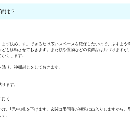
備は？
まず決めます。できるだけ広いスペースを確保したいので、ふすまや
なども移動させておきます。また額や置物などの装飾品は片づけますが
てかくします。
貼り、神棚封じをしておきます。
貼ります。
ておく
け、｢忌中｣札を下げます。玄関は弔問客が頻繁に出入りしますから、
ます。