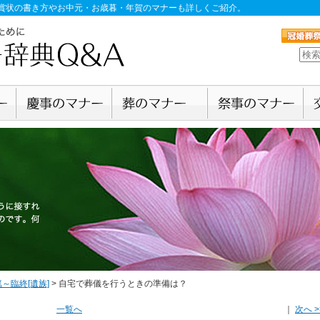
賞状の書き方やお中元・お歳暮・年賀のマナーも詳しくご紹介。
～臨終[遺族]
>
自宅で葬儀を行うときの準備は？
一覧へ
｜
次へ >