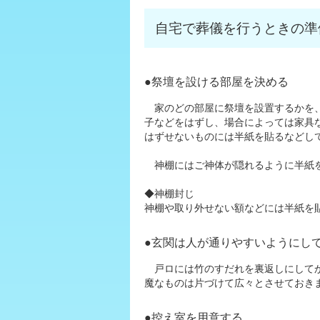
自宅で葬儀を行うときの準
●祭壇を設ける部屋を決める
家のどの部屋に祭壇を設置するかを、
子などをはずし、場合によっては家具
はずせないものには半紙を貼るなどし
神棚にはご神体が隠れるように半紙を
◆神棚封じ
神棚や取り外せない額などには半紙を
●玄関は人が通りやすいようにし
戸ロには竹のすだれを裏返しにしてか
魔なものは片づけて広々とさせておき
●控え室を用意する