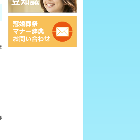
障
、
邪